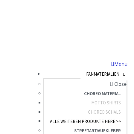
Skip
Zur
to
Fußzeile
main
springen
content
Menu
FANMATERIALIEN
Close
CHOREO MATERIAL
MOTTO SHIRTS
CHOREO SCHALS
ALLE WEITEREN PRODUKTE HERE >>
STREETART/AUFKLEBER