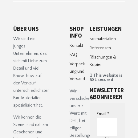
ÜBER UNS
SHOP
LEISTUNGEN
INFO
Wir sind ein
Fanmaterialien
Kontakt
junges
Referenzen
Unternehmen, das
FAQ
Fälschungen &
sich mit Liebe zum
Verpack
Kopien
Detail und viel
ung und
This website is
Know-how auf
Versand
SSL secured.
den Verkauf
NEWSLETTER
unterschiedlichster
Wir
ABONNIEREN
Fan-Materialien
verschicken
spezialisiert hat.
unsere
Ware mit
Email
*
Wir kennen die
DHL, bei
Szene, sind nah am
eiligen
Geschehen und
Bestellungen