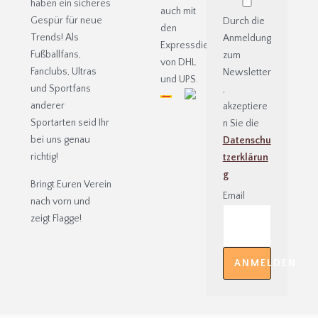
haben ein sicheres
auch mit
Gespür für neue
Durch die
den
Trends! Als
Anmeldung
Expressdiensten
Fußballfans,
zum
von DHL
Fanclubs, Ultras
Newsletter
und UPS.
und Sportfans
,
anderer
akzeptiere
Sportarten seid Ihr
n Sie die
bei uns genau
Datenschu
richtig!
tzerklärun
g
Bringt Euren Verein
Email
nach vorn und
zeigt Flagge!
ANMELDEN