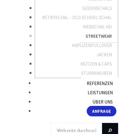
SEIDENSCHALS
RETROSCHAL – OLD SCHOOL SCHAL
WEBSCHAL HD
STREETWEAR
KAPUZENPULLOVER
JACKEN
MÜTZEN & CAPS
STURMHAUBEN
REFERENZEN
LEISTUNGEN
ÜBER UNS
ANFRAGE
Webseite
