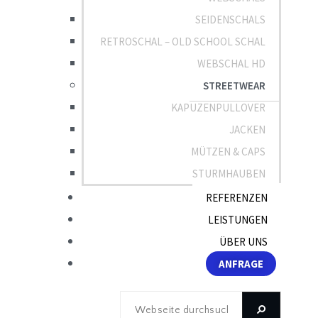
SEIDENSCHALS
RETROSCHAL – OLD SCHOOL SCHAL
WEBSCHAL HD
STREETWEAR
KAPUZENPULLOVER
JACKEN
MÜTZEN & CAPS
STURMHAUBEN
REFERENZEN
LEISTUNGEN
ÜBER UNS
ANFRAGE
Webseite
