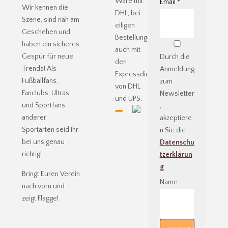
Ware mit
Email
*
Wir kennen die
DHL, bei
Szene, sind nah am
eiligen
Geschehen und
Bestellungen
haben ein sicheres
auch mit
Gespür für neue
Durch die
den
Trends! Als
Anmeldung
Expressdiensten
Fußballfans,
zum
von DHL
Fanclubs, Ultras
Newsletter
und UPS.
und Sportfans
,
anderer
akzeptiere
Sportarten seid Ihr
n Sie die
bei uns genau
Datenschu
richtig!
tzerklärun
g
Bringt Euren Verein
Name
nach vorn und
zeigt Flagge!