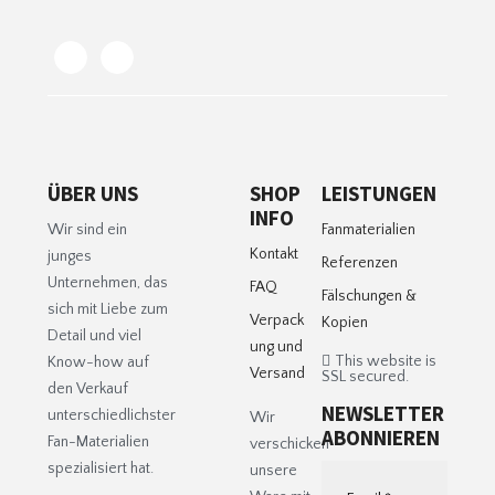
ÜBER UNS
SHOP
LEISTUNGEN
INFO
Wir sind ein
Fanmaterialien
Kontakt
junges
Referenzen
Unternehmen, das
FAQ
Fälschungen &
sich mit Liebe zum
Verpack
Kopien
Detail und viel
ung und
This website is
Know-how auf
Versand
SSL secured.
den Verkauf
NEWSLETTER
unterschiedlichster
Wir
ABONNIEREN
Fan-Materialien
verschicken
spezialisiert hat.
unsere