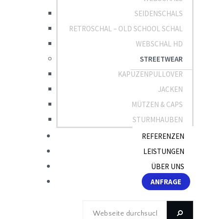
SEIDENSCHALS
RETROSCHAL – OLD SCHOOL SCHAL
WEBSCHAL HD
STREETWEAR
KAPUZENPULLOVER
JACKEN
MÜTZEN & CAPS
STURMHAUBEN
REFERENZEN
LEISTUNGEN
ÜBER UNS
ANFRAGE
Webseite
